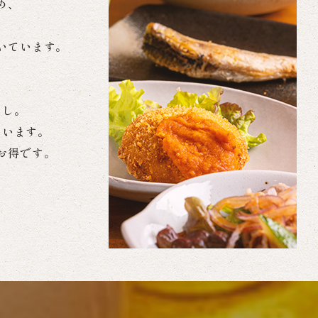
め、
いています。
。
くし。
ています。
お得です。
。