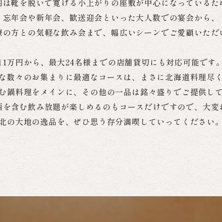
内は靴を脱いで寛げる小上がりの座敷が中心になっているた
忘年会や新年会、歓送迎会といった大人数での宴会から、
僚の方との気軽な飲み会まで、幅広いシーンでご愛顧いただ
11万円から、最大24名様までの店舗貸切にも対応可能です
な数々のお集まりに最適なコースは、まさに北海道料理尽
む鍋料理をメインに、その他の一品は銘々盛りでご提供し
酒を含む飲み放題が楽しめるのもコースだけですので、大変
北の大地の逸品を、ぜひ思う存分満喫していってください