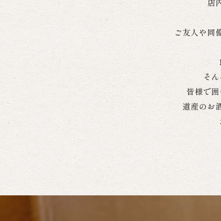
店
ご友人や同
そん
皆様で囲
道産のお