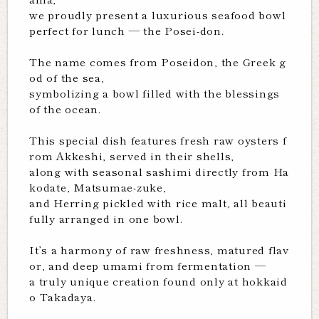
we proudly present a luxurious seafood bowl
perfect for lunch — the Posei-don.
The name comes from Poseidon, the Greek g
od of the sea,
symbolizing a bowl filled with the blessings
of the ocean.
This special dish features fresh raw oysters f
rom Akkeshi, served in their shells,
along with seasonal sashimi directly from Ha
kodate, Matsumae-zuke,
and Herring pickled with rice malt, all beauti
fully arranged in one bowl.
It’s a harmony of raw freshness, matured flav
or, and deep umami from fermentation —
a truly unique creation found only at hokkaid
o Takadaya.