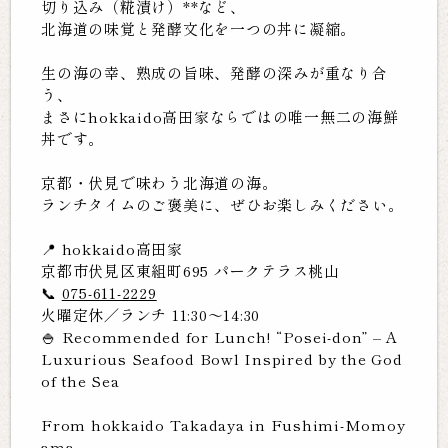
切り込み（糀漬け）**など、
北海道の味覚と発酵文化を一つの丼に凝縮。
生の海の幸、熟成の旨味、発酵の深みが重なり合
う、
まさにhokkaido高田家ならではの唯一無二の海鮮
丼です。
京都・伏見で味わう北海道の海。
ランチタイムのご褒美に、ぜひお楽しみください。
📍 hokkaido高田家
京都市伏見区東組町695 パークテラス桃山
📞
075-611-2229
火曜定休／ランチ 11:30〜14:30
🍚 Recommended for Lunch! “Posei-don” – A
Luxurious Seafood Bowl Inspired by the God
of the Sea
From hokkaido Takadaya in Fushimi-Momoy
ama,