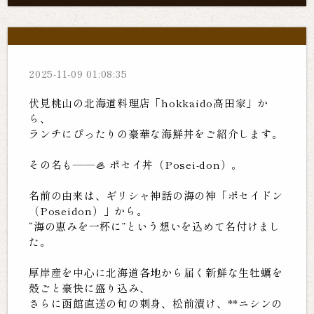
2025-11-09 01:08:35
伏見桃山の北海道料理店「hokkaido高田家」か
ら、
ランチにぴったりの豪華な海鮮丼をご紹介します。
その名も――🦪 ポセイ丼（Posei-don）。
名前の由来は、ギリシャ神話の海の神「ポセイドン
（Poseidon）」から。
“海の恵みを一杯に”という想いを込めて名付けまし
た。
厚岸産を中心に北海道各地から届く新鮮な生牡蠣を
殻ごと豪快に盛り込み、
さらに函館直送の旬の刺身、松前漬け、**ニシンの