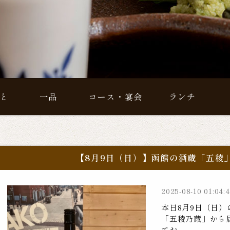
と
一品
コース・宴会
ランチ
【8月9日（日）】函館の酒蔵「五稜
2025-08-10 01:04:
本日8月9日（日）の
「五稜乃蔵」から
てお...