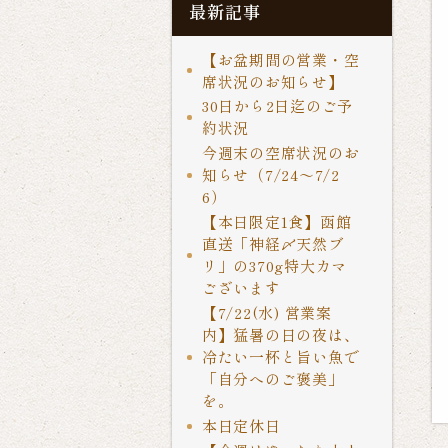
最新記事
【お盆期間の営業・空
席状況のお知らせ】
30日から2日迄のご予
約状況
今週末の空席状況のお
知らせ（7/24〜7/2
6）
【本日限定1食】函館
直送「神経〆天然ブ
リ」の370g特大カマ
ございます
【7/22(水) 営業案
内】猛暑の日の夜は、
冷たい一杯と旨い魚で
「自分へのご褒美」
を。
本日定休日