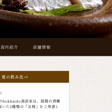
店内紹介
店舗情報
」夏の飲み比べ
45
hokkaido高田家は、函館の酒蔵
届いた2種類の「五稜」をご用意し