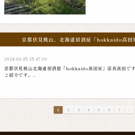
京都伏見桃山、北海道居酒屋「hokkaido高
2024-03-25 15:47:10
京都伏見桃山北海道居酒屋「hokkaido高田家」店長高田
ご紹介です。...
…
1
2
3
4
5
6
7