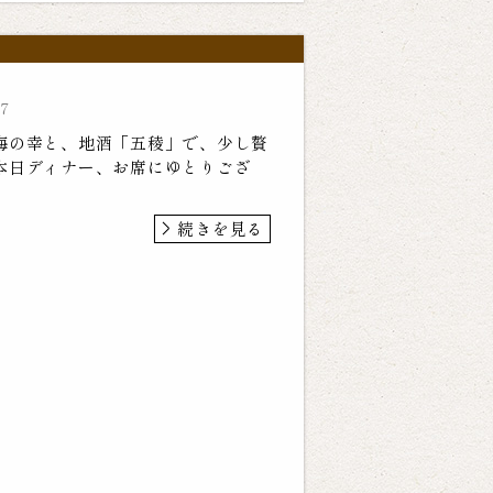
57
海の幸と、地酒「五稜」で、少し贅
本日ディナー、お席にゆとりござ
続きを見る