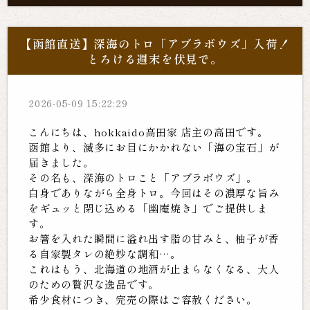
【函館直送】深海のトロ「アブラボウズ」入荷！
とろける週末を伏見で。
2026-05-09 15:22:29
こんにちは、hokkaido高田家 店主の高田です。
函館より、滅多にお目にかかれない「海の宝石」が
届きました。
その名も、深海のトロこと「アブラボウズ」。
白身でありながら全身トロ。今回はその濃厚な旨み
をギュッと閉じ込める「幽庵焼き」でご提供しま
す。
お箸を入れた瞬間に溢れ出す脂の甘みと、柚子が香
る自家製タレの絶妙な調和…。
これはもう、北海道の地酒が止まらなくなる、大人
のための贅沢な逸品です。
希少食材につき、完売の際はご容赦ください。