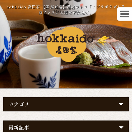
hokkaido 高田家 【函館直送】深海のトロ「アブラボウズ」入
荷！とろける週末を伏見で。
カテゴリ
最新記事