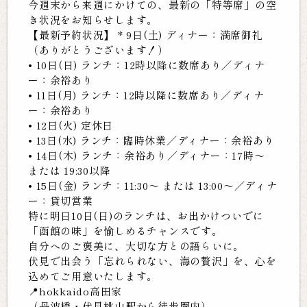
今週末から来週にかけての、最新の「特等席」の空
き状況をお知らせします。
【最新予約状況】 * 9日(土) ディナー：満席御礼
（ありがとうございます！）
• 10日(日) ランチ：12時以降に数席あり／ディナ
ー：余裕あり
• 11日(月) ランチ：12時以降に数席あり／ディナ
ー：余裕あり
• 12日(火) 定休日
• 13日(水) ランチ：臨時休業／ディナー：余裕あり
• 14日(木) ランチ：余裕あり／ディナー：17時〜
または 19:30以降
• 15日(金) ランチ：11:30〜 または 13:00〜／ディナ
ー：貸切営業
特に明日10日(日)のランチは、お出かけついでに
「函館の味」を愉しめるチャンスです。
自分へのご褒美に、大切な方との語らいに。
伏見で出会う「忘れられない、海の贅沢」を、心を
込めてご用意いたします。
📍hokkaido高田家
（丹波橋・伏見桃山駅から徒歩圏内）