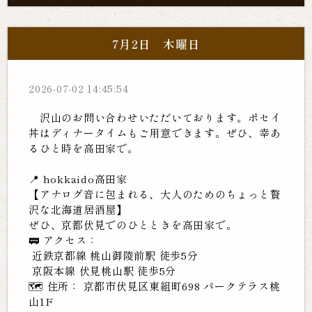
7月2日 木曜日
2026-07-02 14:45:54
沢山のお問い合わせいただいております。ポセイ
丼はディナータイムもご用意できます。ぜひ、幸あ
るひと時を高田家で。
📍 hokkaido高田家
【アナログ音に包まれる、大人のためのちょっと贅
沢な北海道居酒屋】
ぜひ、京都伏見でのひとときを高田家で。
🚃 アクセス：
近鉄京都線 桃山御陵前駅 徒歩5分
京阪本線 伏見桃山駅 徒歩5分
🗺️ 住所： 京都市伏見区東組町698 パークテラス桃
山1F